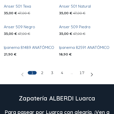
Anser 501 Texa
Anser 501 Natural
35,00
€
47,00
€
35,00
€
47,00
€
Anser 509 Negro
Anser 509 Piedra
35,00
€
47,00
€
35,00
€
47,00
€
Ipanema 81489 ANATÓMICO
Ipanema 82591 ANATÓMICO
21,90
€
18,90
€
1
2
3
4
…
17
Zapatería ALBERDI Luarca
Para pasear por Luarca con alegría, ¡Ven a