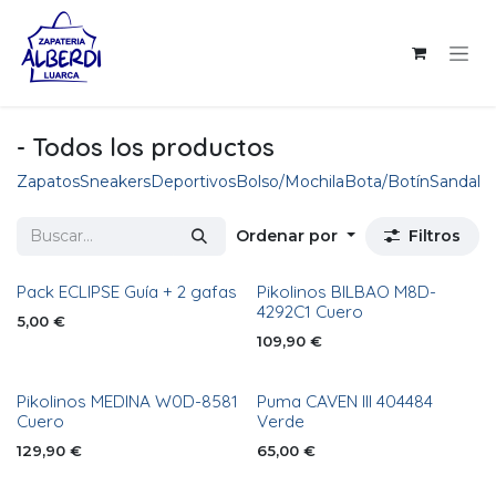
Ir al contenido
- Todos los productos
Zapatos
Sneakers
Deportivos
Bolso/Mochila
Bota/Botín
Sandalia
Ordenar por
Filtros
Pack ECLIPSE Guía + 2 gafas
Pikolinos BILBAO M8D-
4292C1 Cuero
5,00
€
109,90
€
Pikolinos MEDINA W0D-8581
Puma CAVEN III 404484
Cuero
Verde
129,90
€
65,00
€