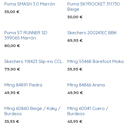
Puma SMASH 3.0 Marrón
Puma SKYROCKET 311730
Beige
55,00
€
50,00
€
Puma ST RUNNER SD
Skechers 200241EC BBK
399065 Marrón
69,95
€
60,00
€
Skechers 118423 Slip-ins CCL
Mtng 55468 Barefoot Moka
79,90
€
59,95
€
Mtng 84891 Piedra
Mtng 84866 Arena
49,95
€
49,90
€
Mtng 60860 Beige / Kaky /
Mtng 60041 Cuero /
Burdeos
Burdeos
35,95
€
45,95
€